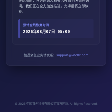
在此期间，官方网站及相关 API 服务将暂停访
问。我们正在全力加速推进，完毕后将立即恢
复。
预计全线恢复时间
2026年08月07日 05:00
如遇紧急业务请联系：
support@vnc0x.com
© 2026 中国首创科技有限公司官方网站. All Rights Reserved.