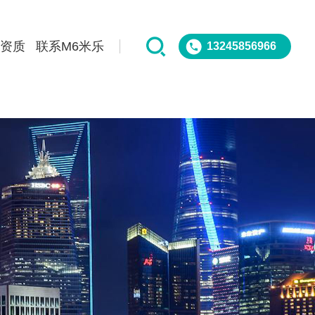
誉资质
联系M6米乐
13245856966