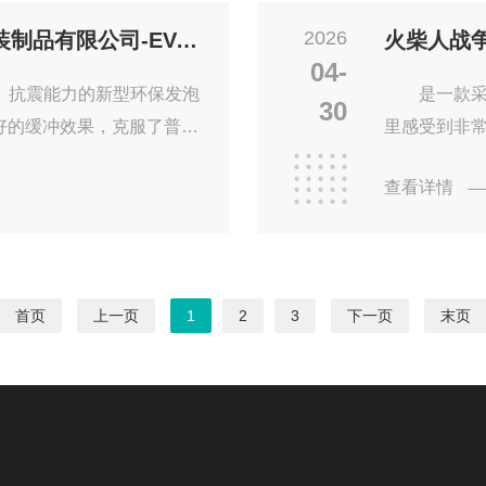
2026
珍珠棉缓冲泡沫衬垫-青岛启典包装制品有限公司-EVA雕刻EPE成型纸箱吸塑机械加
火柴人战
04-
、抗震能力的新型环保发泡
是一款采用
30
好的缓冲效果，克服了普通
里感受到非
里建立属于
查看详情
首页
上一页
1
2
3
下一页
末页