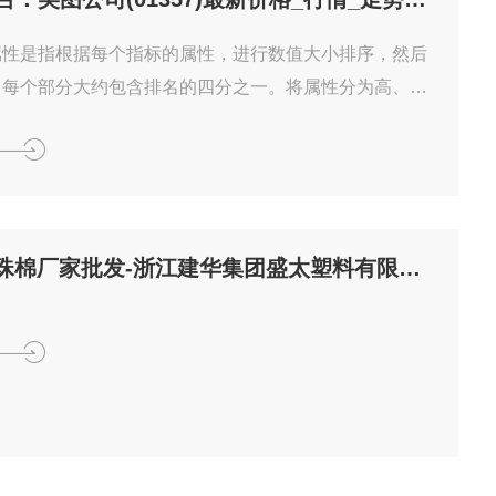
是指根据每个指标的属性，进行数值大小排序，然后
，每个部分大约包含排名的四分之一。将属性分为高、较
高、较低、低四类。 总
珍珠棉-珍珠棉厂家批发-浙江建华集团盛太塑料有限公司