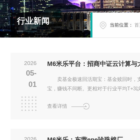
行业新闻
当前位置：
首
2026
05-
卖基金极速回活期宝：基金赎回时，支持
01
宝，赚钱不间断。更相对于行业平均T+3
2天。点击查看详情
查看详情
2026
M6米乐：东营epe珍珠棉厂