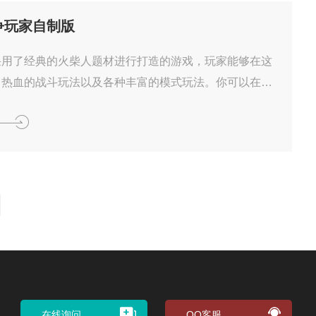
争玩家自制版
了经典的火柴人题材进行打造的游戏，玩家能够在这
常热血的战斗玩法以及各种丰富的模式玩法。你可以在这
自己的火柴人军团加入到
在线询问
QQ客服