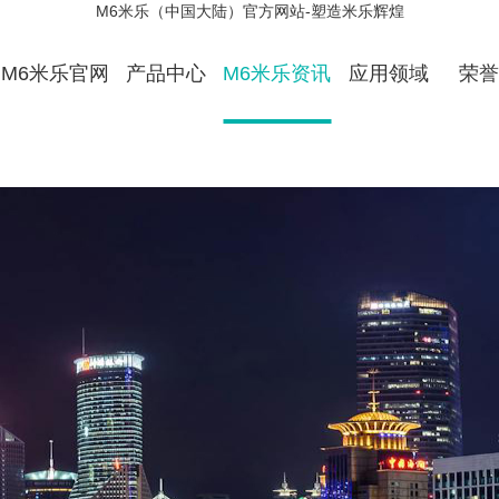
M6米乐（中国大陆）官方网站-塑造米乐辉煌
M6米乐官网
产品中心
M6米乐资讯
应用领域
荣