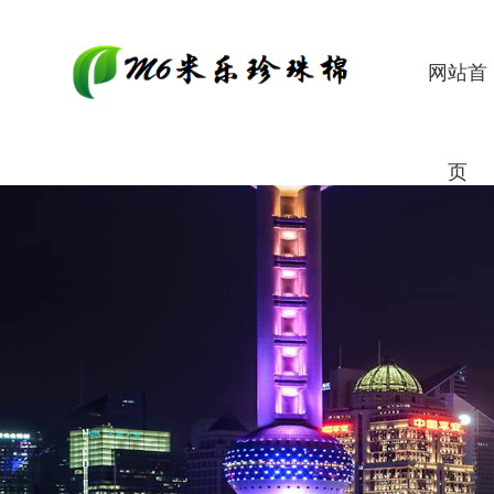
网站首
页